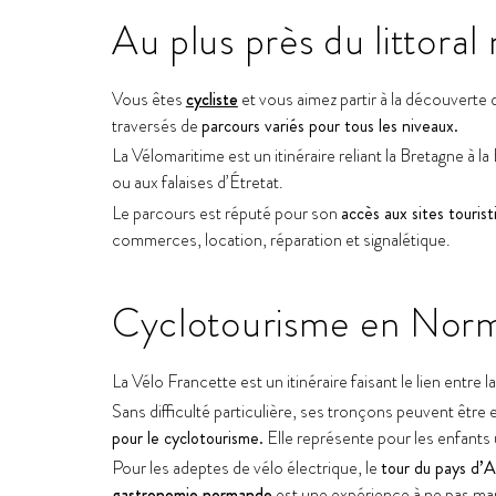
Au plus près du littor
Vous êtes
cycliste
et vous aimez partir à la découverte 
traversés de
parcours variés pour tous les niveaux.
La Vélomaritime est un itinéraire reliant la Bretagne à
ou aux falaises d’Étretat.
Le parcours est réputé pour son
accès aux sites tourist
commerces, location, réparation et signalétique.
Cyclotourisme en Norm
La Vélo Francette est un itinéraire faisant le lien entre
Sans difficulté particulière, ses tronçons peuvent êtr
pour le cyclotourisme.
Elle représente pour les enfants
Pour les adeptes de vélo électrique, le
tour du pays d’
gastronomie normande
est une expérience à ne pas ma