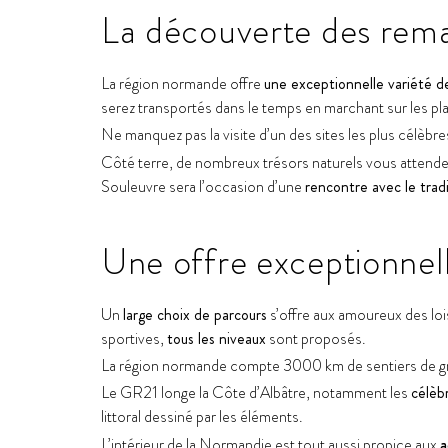
La découverte des rem
La région normande offre
une exceptionnelle variété d
serez transportés dans le temps en marchant sur le
Ne manquez pas la visite d’un des sites les plus célèb
Côté terre, de nombreux trésors naturels vous attenden
Souleuvre sera l’occasion d’une
rencontre avec le tra
Une offre exceptionnell
Un
large choix de parcours
s’offre aux amoureux des loi
sportives,
tous les niveaux
sont proposés.
La région normande compte 3000 km de sentiers de gra
Le GR21 longe la Côte d’Albâtre, notamment les
célèbr
littoral dessiné par les éléments.
L’intérieur de la Normandie est tout aussi propice aux
a