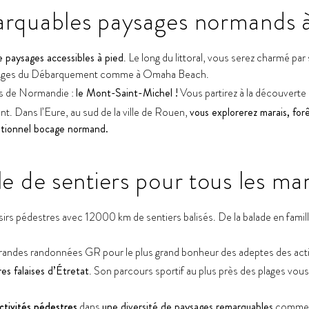
arquables paysages normands à
e paysages accessibles à pied
. Le long du littoral, vous serez charmé p
s plages du Débarquement comme à Omaha Beach.
res de Normandie :
le Mont-Saint-Michel !
Vous partirez à la découverte
t. Dans l’Eure, au sud de la ville de Rouen,
vous explorerez marais, forê
ditionnel bocage normand.
e de sentiers pour tous les ma
sirs pédestres avec 12000 km de sentiers balisés. De la balade en fami
ndes randonnées GR pour le plus grand bonheur des adeptes des activit
es falaises d’Étretat
. Son parcours sportif au plus près des plages vous
ctivités pédestres
dans
une diversité de paysages remarquables
comme 