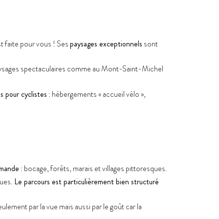
st faite pour vous ! Ses
paysages exceptionnels
sont
es paysages spectaculaires comme au Mont-Saint-Michel
 pour cyclistes
: hébergements « accueil vélo »,
rmande
: bocage, forêts, marais et villages pittoresques.
oues.
Le parcours est particulièrement bien structuré
lement par la vue mais aussi par le goût car la