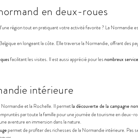
al normand en deux-roues
d’une région tout en pratiquant votre activité favorite ? La Normandie e
 la Belgique en longeant la côte. Elle traverse la Normandie, offrant d
iques
facilitant les visites. Il est aussi apprécié pour les
nombreux services
andie intérieure
 la Normandie et la Rochelle. Il permet
la découverte de la campagne no
e empruntés par toute la famille pour une journée de tourisme en deux-r
 une aventure en immersion dans la nature.
Auge
permet de profiter des richesses de la Normandie intérieure. Pas seu
nquer.