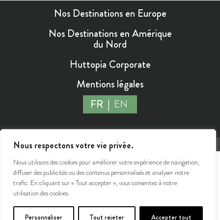
Nos Destinations en Europe
Nos Destinations en Amérique
du Nord
Huttopia Corporate
Mentions légales
FR
EN
Nous respectons votre vie privée.
©2026 Huttopia - Tous droits réservés
Nous utilisons des cookies pour améliorer votre expérience de navigation,
diffuser des publicités ou des contenus personnalisés et analyser notre
trafic. En cliquant sur « Tout accepter », vous consentez à notre
utilisation des cookies.
Personnaliser
Tout rejeter
Accepter tout